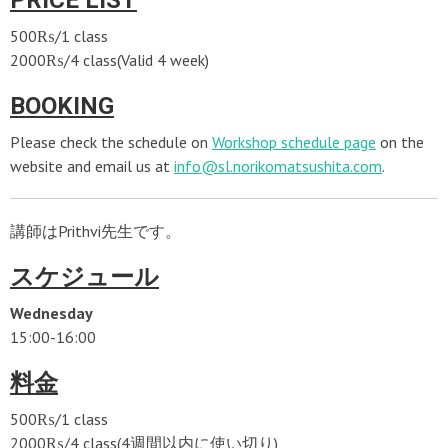
PRICE LIST
500₨/1 class
2000₨/4 class(Valid 4 week)
BOOKING
Please check the schedule on
Workshop schedule page
on the
website and email us at
info@sl.norikomatsushita.com
.
講師はPrithvi先生です。
スケジュール
Wednesday
15:00-16:00
料金
500₨/1 class
2000₨/4 class(4週間以内に使い切り)