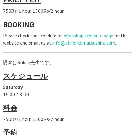
PRICE LIST
750₨/1 hour 1500₨/2 hour
BOOKING
Please check the schedule on
Workshop schedule page
on the
website and email us at
info@sl.norikomatsushita.com
.
講師はRuban先生です。
スケジュール
Saturday
16:00-18:00
料金
750₨/1 hour 1500₨/2 hour
予約