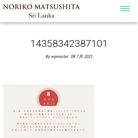
14358342387101
By
wpmaster
08
7月
2021